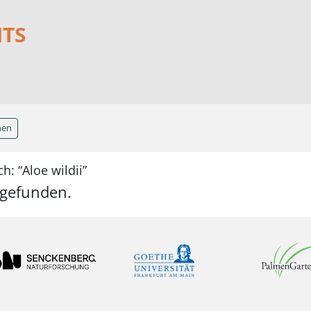
NTS
hen
: “Aloe wildii”
 gefunden.