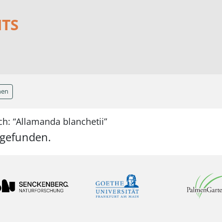
NTS
hen
h: “Allamanda blanchetii”
 gefunden.