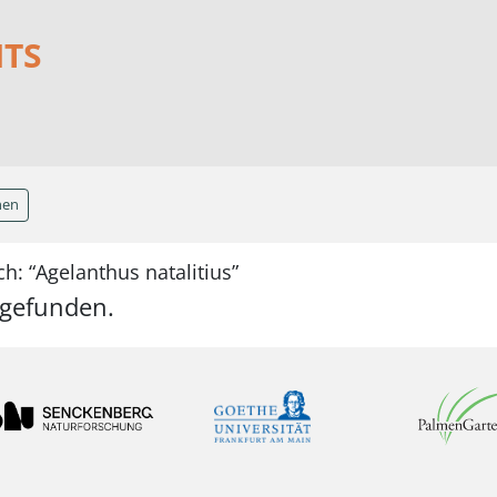
NTS
hen
h: “Agelanthus natalitius”
 gefunden.