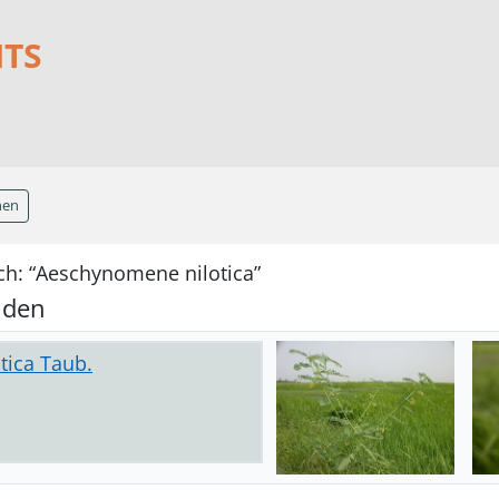
NTS
hen
ch: “Aeschynomene nilotica”
nden
tica Taub.