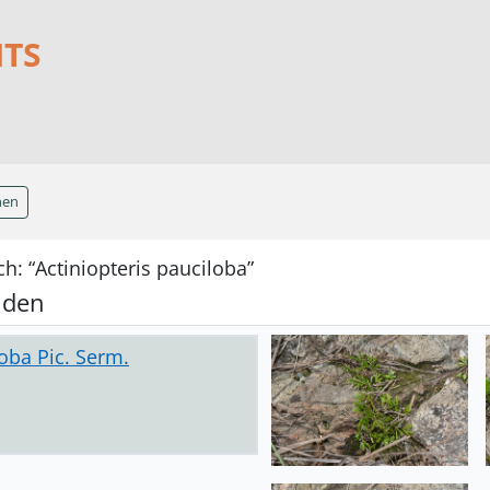
NTS
hen
h: “Actiniopteris pauciloba”
nden
loba Pic. Serm.