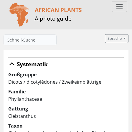
AFRICAN PLANTS
A photo guide
Sprache
Systematik
Großgruppe
Dicots / dicotylédones / Zweikeimblättrige
Familie
Phyllanthaceae
Gattung
Cleistanthus
Taxon