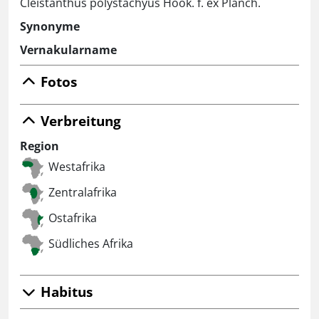
Cleistanthus polystachyus Hook. f. ex Planch.
Synonyme
Vernakularname
Fotos
Verbreitung
Region
Westafrika
Zentralafrika
Ostafrika
Südliches Afrika
Habitus