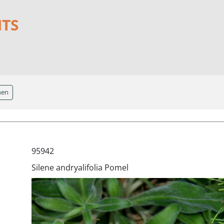
NTS
hen
95942
Silene andryalifolia Pomel