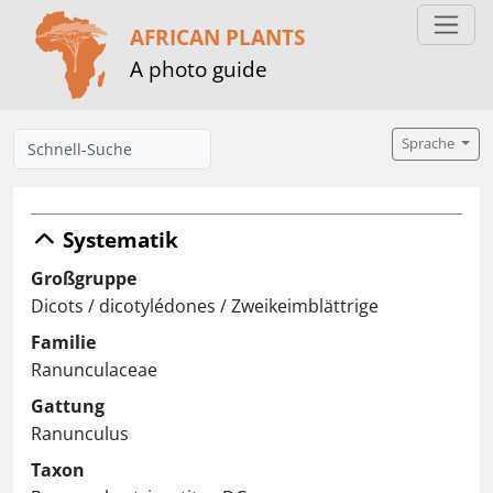
AFRICAN PLANTS
A photo guide
Sprache
Systematik
Großgruppe
Dicots / dicotylédones / Zweikeimblättrige
Familie
Ranunculaceae
Gattung
Ranunculus
Taxon