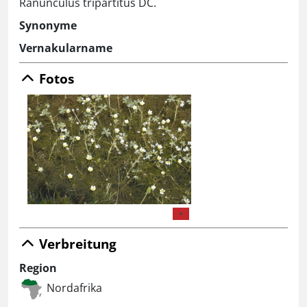
Ranunculus tripartitus DC.
Synonyme
Vernakularname
Fotos
Verbreitung
Region
Nordafrika