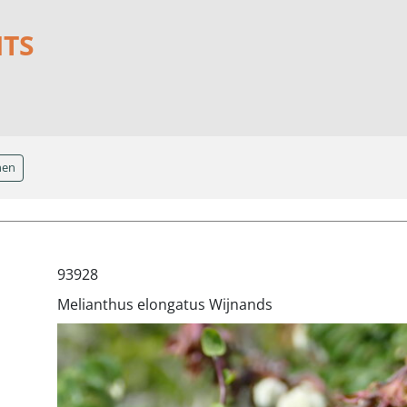
NTS
hen
93928
Melianthus elongatus Wijnands