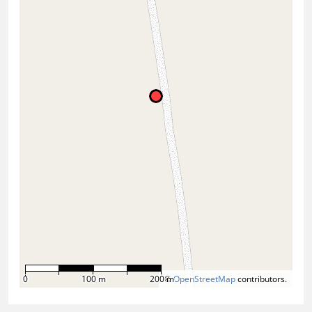
0
100 m
200 m
©
OpenStreetMap
contributors.