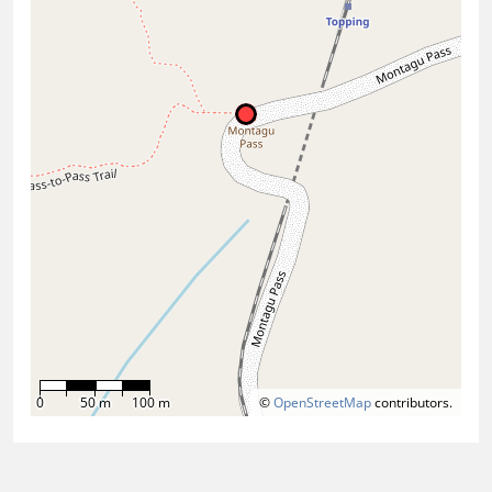
0
50 m
100 m
©
OpenStreetMap
contributors.