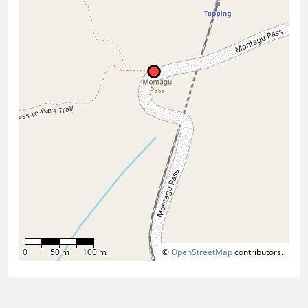
0
50 m
100 m
©
OpenStreetMap
contributors.