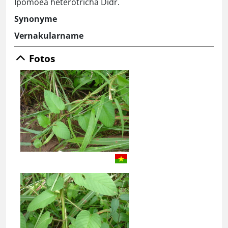
Ipomoea heterotricha Didr.
Synonyme
Vernakularname
Fotos