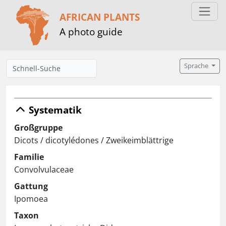
AFRICAN PLANTS
A photo guide
Sprache
Systematik
Großgruppe
Dicots / dicotylédones / Zweikeimblättrige
Familie
Convolvulaceae
Gattung
Ipomoea
Taxon