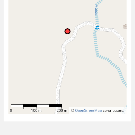
0
100 m
200 m
©
OpenStreetMap
contributors.