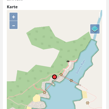
Karte
+
–