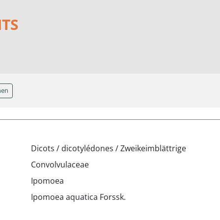
NTS
hen
Dicots / dicotylédones / Zweikeimblättrige
Convolvulaceae
Ipomoea
Ipomoea aquatica Forssk.