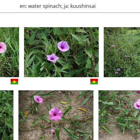
en: water spinach; ja: kuushinsai