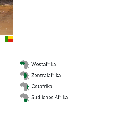
Westafrika
Zentralafrika
Ostafrika
Südliches Afrika