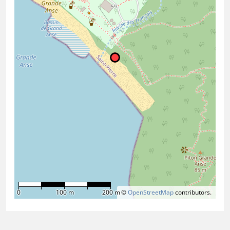
0
100 m
200 m
©
OpenStreetMap
contributors.