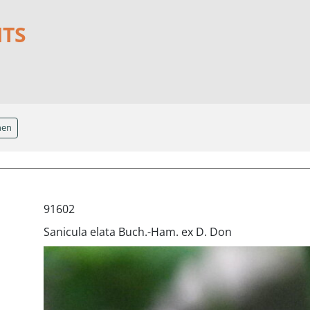
NTS
hen
91602
Sanicula elata Buch.-Ham. ex D. Don