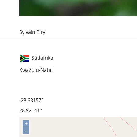
Sylvain Piry
Südafrika
KwaZulu-Natal
-28.68157°
28.92141°
+
–