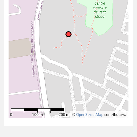
0
100 m
200 m
©
OpenStreetMap
contributors.