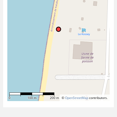
0
100 m
200 m
©
OpenStreetMap
contributors.