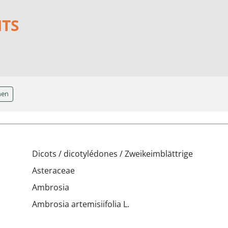
NTS
hen
Dicots / dicotylédones / Zweikeimblättrige
Asteraceae
Ambrosia
Ambrosia artemisiifolia L.