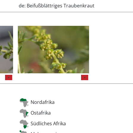
de: Beifußblättriges Traubenkraut
Nordafrika
Ostafrika
Südliches Afrika