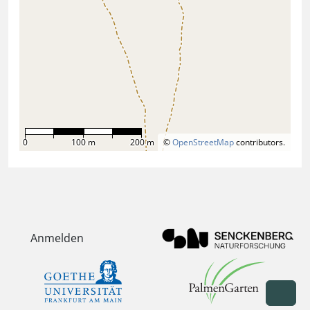
0
100 m
200 m
©
OpenStreetMap
contributors.
Anmelden