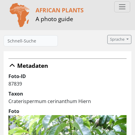
AFRICAN PLANTS
A photo guide
Sprache
Metadaten
Foto-ID
87839
Taxon
Craterispermum cerinanthum Hiern
Foto