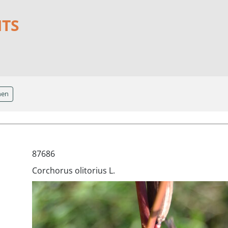
NTS
hen
87686
Corchorus olitorius L.