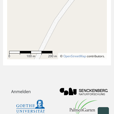
0
100 m
200 m
©
OpenStreetMap
contributors.
Anmelden