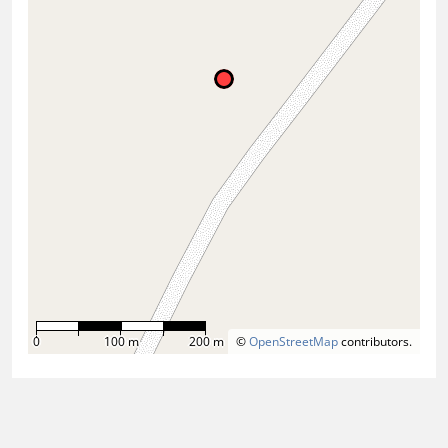
0
100 m
200 m
©
OpenStreetMap
contributors.