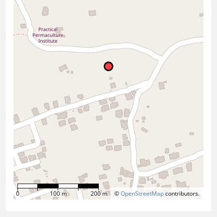
0
100 m
200 m
©
OpenStreetMap
contributors.