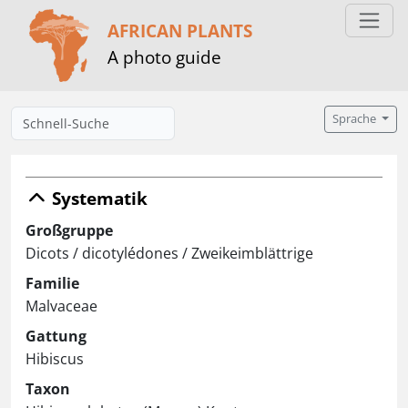
AFRICAN PLANTS
A photo guide
Sprache
Systematik
Großgruppe
Dicots / dicotylédones / Zweikeimblättrige
Familie
Malvaceae
Gattung
Hibiscus
Taxon