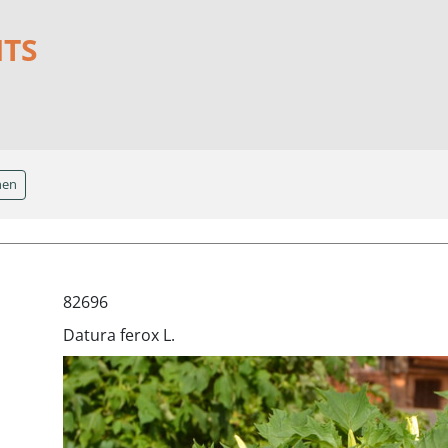
NTS
hen
82696
Datura ferox L.