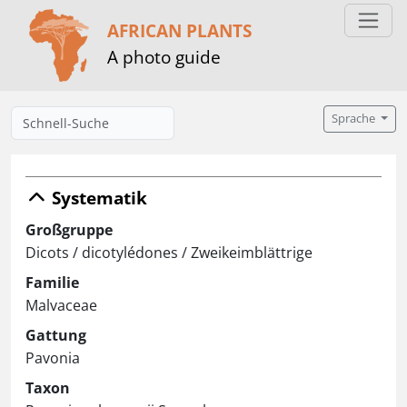
AFRICAN PLANTS
A photo guide
Sprache
Systematik
Großgruppe
Dicots / dicotylédones / Zweikeimblättrige
Familie
Malvaceae
Gattung
Pavonia
Taxon