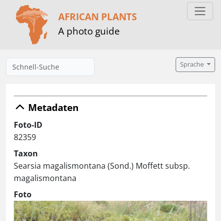
AFRICAN PLANTS
A photo guide
Sprache
Metadaten
Foto-ID
82359
Taxon
Searsia magalismontana (Sond.) Moffett subsp.
magalismontana
Foto