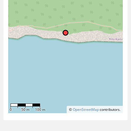
0
50 m
100 m
©
OpenStreetMap
contributors.