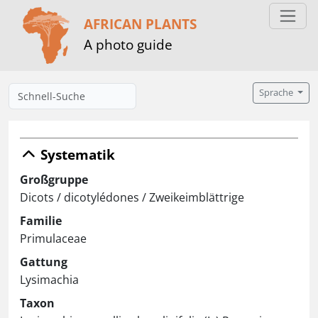
AFRICAN PLANTS
A photo guide
Sprache
Systematik
Großgruppe
Dicots / dicotylédones / Zweikeimblättrige
Familie
Primulaceae
Gattung
Lysimachia
Taxon