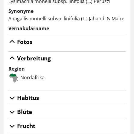
Lysimachia monelli subsp. linifolia (L.) Peruzzi
Synonyme
Anagallis monelli subsp. linifolia (L.) Jahand. & Maire
Vernakularname
Fotos
Verbreitung
Region
Nordafrika
Habitus
Blüte
Frucht