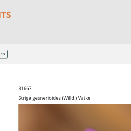
NTS
hen
81667
Striga gesnerioides (Willd.) Vatke