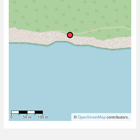
0
50 m
100 m
©
OpenStreetMap
contributors.