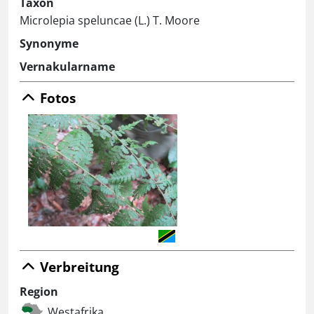
Taxon
Microlepia speluncae (L.) T. Moore
Synonyme
Vernakularname
Fotos
Verbreitung
Region
Westafrika