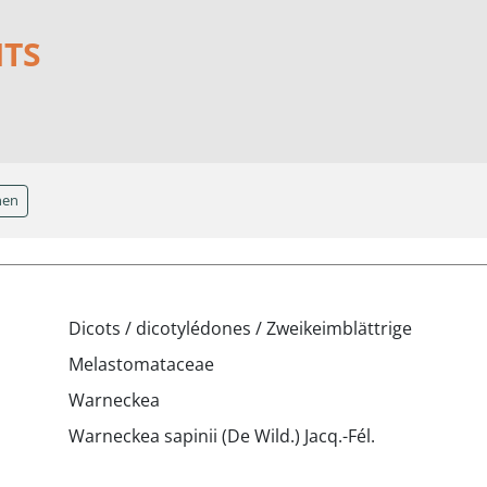
NTS
hen
Dicots / dicotylédones / Zweikeimblättrige
Melastomataceae
Warneckea
Warneckea sapinii (De Wild.) Jacq.-Fél.