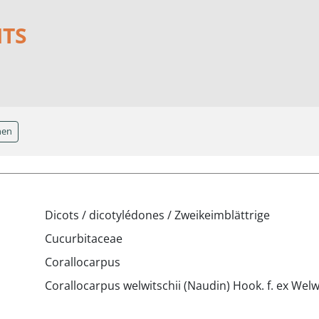
NTS
hen
Dicots / dicotylédones / Zweikeimblättrige
Cucurbitaceae
Corallocarpus
Corallocarpus welwitschii (Naudin) Hook. f. ex Welw