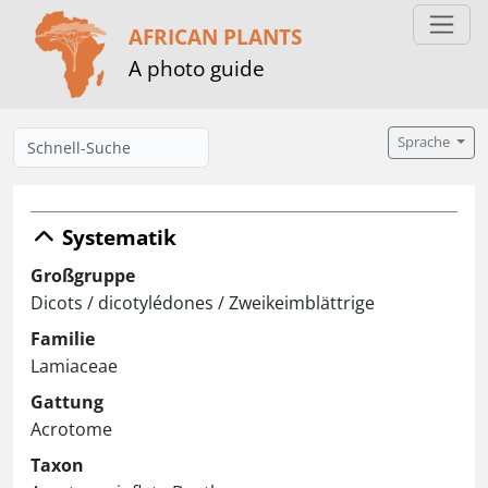
AFRICAN PLANTS
A photo guide
Sprache
Systematik
Großgruppe
Dicots / dicotylédones / Zweikeimblättrige
Familie
Lamiaceae
Gattung
Acrotome
Taxon