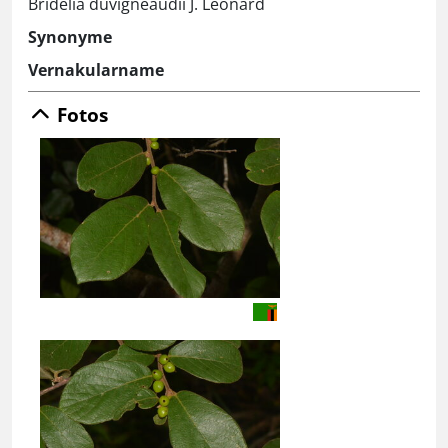
Bridelia duvigneaudii J. Léonard
Synonyme
Vernakularname
Fotos