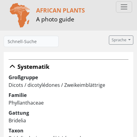
AFRICAN PLANTS
A photo guide
Sprache
Systematik
Großgruppe
Dicots / dicotylédones / Zweikeimblättrige
Familie
Phyllanthaceae
Gattung
Bridelia
Taxon