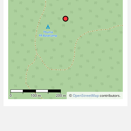
0
100 m
200 m
©
OpenStreetMap
contributors.