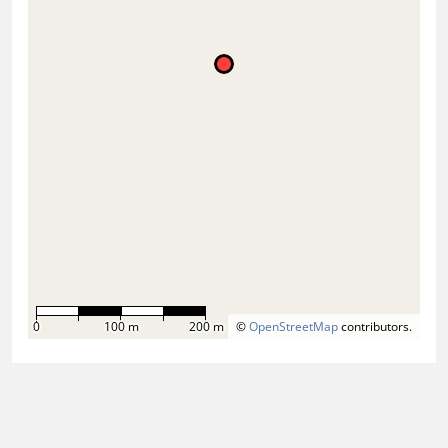
0
100 m
200 m
©
OpenStreetMap
contributors.