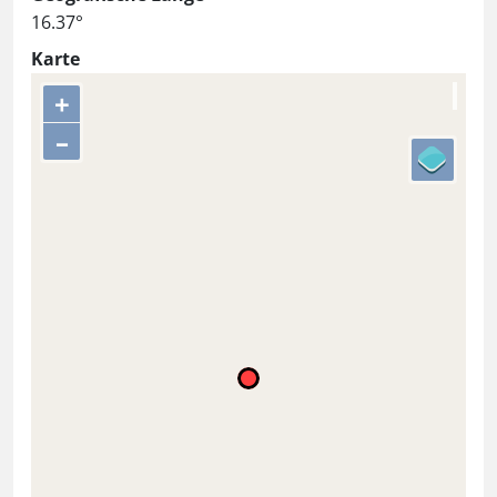
16.37°
Karte
+
–