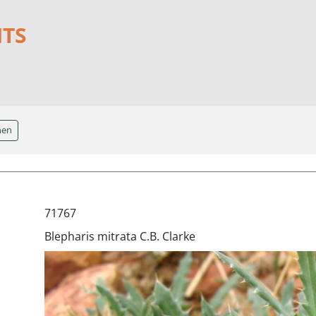
NTS
hen
71767
Blepharis mitrata C.B. Clarke