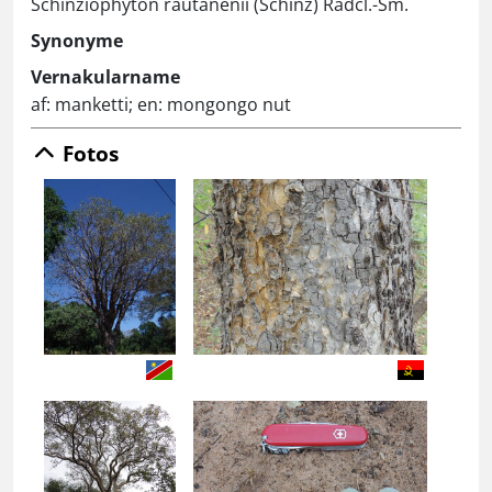
Schinziophyton rautanenii (Schinz) Radcl.-Sm.
Synonyme
Vernakularname
af: manketti; en: mongongo nut
Fotos