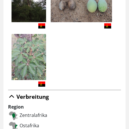
Verbreitung
Region
Zentralafrika
Ostafrika