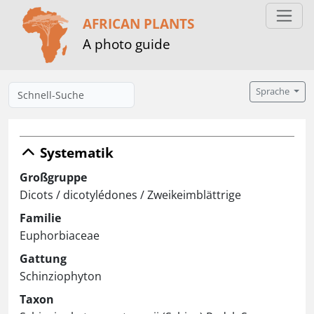
AFRICAN PLANTS
A photo guide
Sprache
Systematik
Großgruppe
Dicots / dicotylédones / Zweikeimblättrige
Familie
Euphorbiaceae
Gattung
Schinziophyton
Taxon