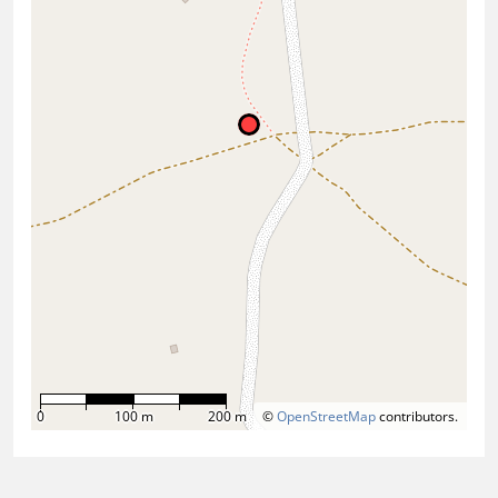
0
100 m
200 m
©
OpenStreetMap
contributors.