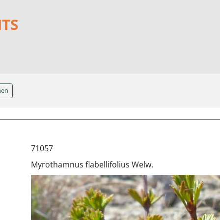
NTS
hen
71057
Myrothamnus flabellifolius Welw.