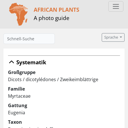
AFRICAN PLANTS
A photo guide
Sprache
Systematik
Großgruppe
Dicots / dicotylédones / Zweikeimblättrige
Familie
Myrtaceae
Gattung
Eugenia
Taxon