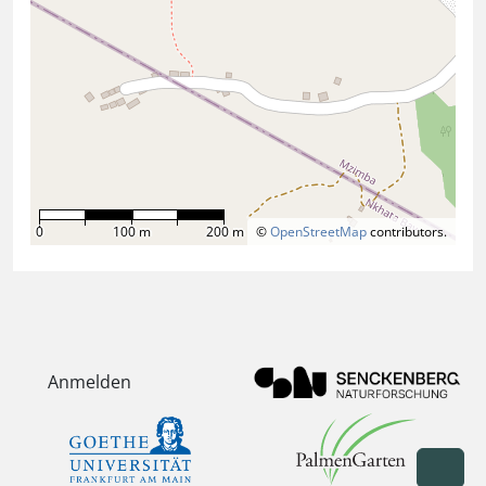
0
100 m
200 m
©
OpenStreetMap
contributors.
Anmelden