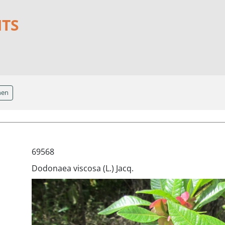
NTS
hen
69568
Dodonaea viscosa (L.) Jacq.